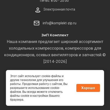
Пн-Вс: 8:00 - 20:00
Электронная почта
info@komplekt-zip.ru
ЗиП Комплект
Наша компания предлагает широкий ассортимент
холодильных компрессоров, компрессоров для
кондиционеров, осевых вентиляторов и запчастей.©
[2014-2026]
Этот сайт использует cookie-файлы и
другие технологии для улучшения его
работы. Продолжая работу с сайтом, Вы
Хорошо
разрешаете использование cookie-
файлов. Вы всегда можете отключить
файлы cookie в настройках Вашего
Создание сайта
Мегагрупп
браузера.