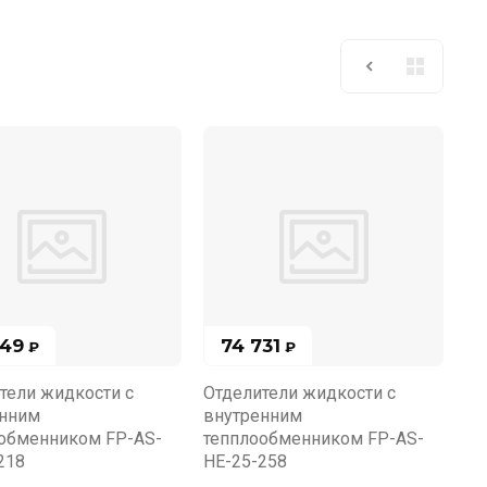
749
74 731
₽
₽
тели жидкости с
Отделители жидкости с
енним
внутренним
обменником FP-AS-
тепплообменником FP-AS-
218
HE-25-258