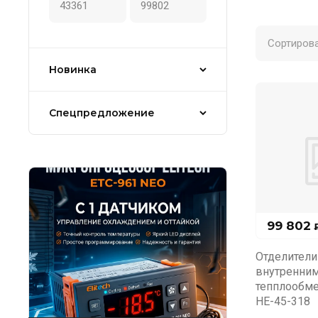
Сортирова
Новинка
Спецпредложение
99 802
Отделители
внутренни
тепплообм
HE-45-318