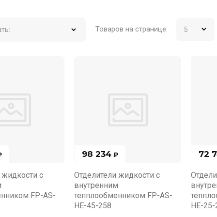
Товаров на странице:
ть:
98 234
72 
₽
₽
 жидкости с
Отделители жидкости с
Отдели
м
внутренним
внутр
енником FP-AS-
тепплообменником FP-AS-
теппло
HE-45-258
HE-25-