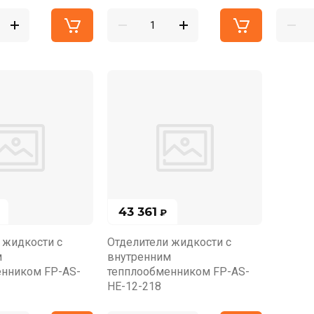
43 361
₽
 жидкости с
Отделители жидкости с
м
внутренним
енником FP-AS-
тепплообменником FP-AS-
HE-12-218