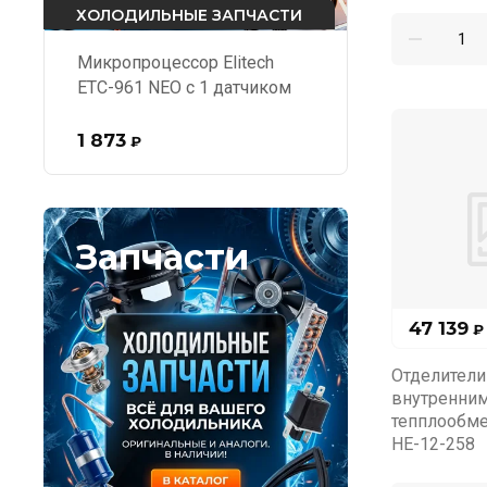
ХОЛОДИЛЬНЫЕ ЗАПЧАСТИ
Микропроцессор Elitech
ЕТС-961 NEO с 1 датчиком
1 873
₽
Запчасти
47 139
₽
Отделители
внутренни
тепплообм
HE-12-258